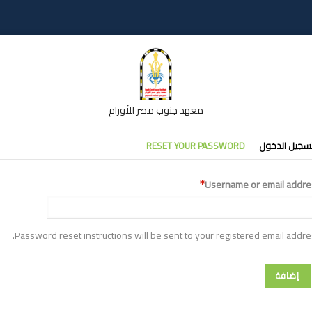
معهد جنوب مصر للأورام
تبويبات
سجيل الدخول
RESET YOUR PASSWORD
أساسية
Username or email addre
Password reset instructions will be sent to your registered email addre