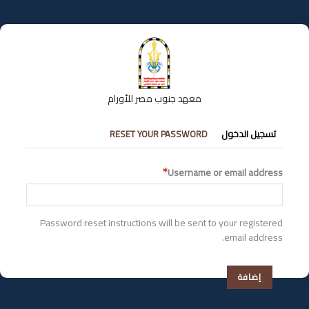
تجاوز
إلى
المحتوى
الرئيسي
معهد جنوب مصر للأورام
التبويبات
تسجيل الدخول
RESET YOUR PASSWORD
الأساسية
Username or email address
Password reset instructions will be sent to your registered
email address.