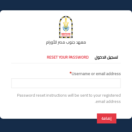
تجاوز
إلى
المحتوى
الرئيسي
معهد جنوب مصر للأورام
التبويبات
تسجيل الدخول
RESET YOUR PASSWORD
الأساسية
Username or email address
Password reset instructions will be sent to your registered
email address.