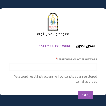
تجاوز
إلى
المحتوى
الرئيسي
معهد جنوب مصر للأورام
التبويبات
تسجيل الدخول
RESET YOUR PASSWORD
الأساسية
Username or email address
Password reset instructions will be sent to your registered
email address.