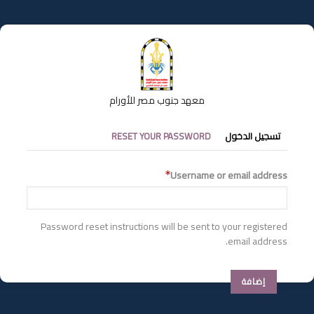
تجاوز
إلى
المحتوى
الرئيسي
معهد جنوب مصر للأورام
التبويبات
تسجيل الدخول
RESET YOUR PASSWORD
الأساسية
Username or email address
Password reset instructions will be sent to your registered
email address.