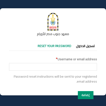
تجاوز
إلى
المحتوى
الرئيسي
معهد جنوب مصر للأورام
التبويبات
تسجيل الدخول
RESET YOUR PASSWORD
الأساسية
Username or email address
Password reset instructions will be sent to your registered
email address.