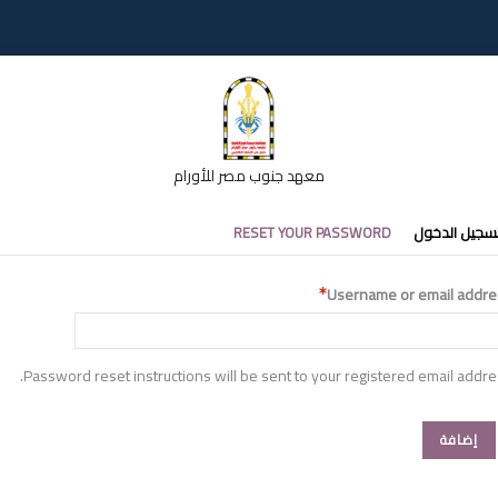
معهد جنوب مصر للأورام
تبويبات
سجيل الدخول
RESET YOUR PASSWORD
أساسية
Username or email addre
Password reset instructions will be sent to your registered email addre