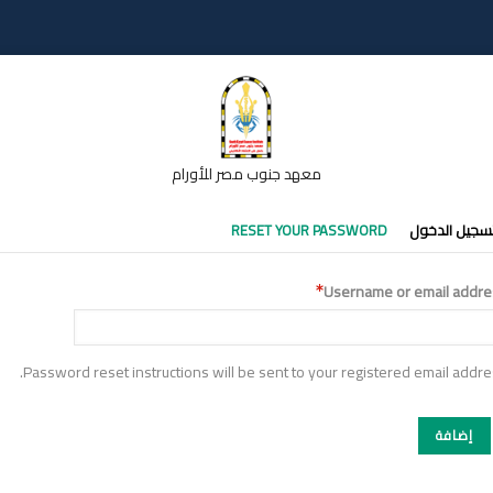
معهد جنوب مصر للأورام
تبويبات
سجيل الدخول
RESET YOUR PASSWORD
أساسية
Username or email addre
Password reset instructions will be sent to your registered email addre