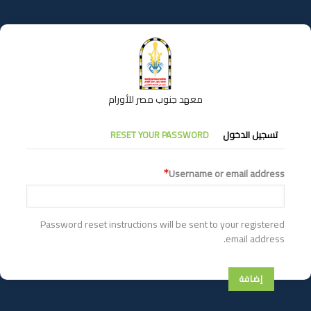
تجاوز
إلى
المحتوى
الرئيسي
معهد جنوب مصر للأورام
التبويبات
تسجيل الدخول
RESET YOUR PASSWORD
الأساسية
Username or email address
Password reset instructions will be sent to your registered
email address.