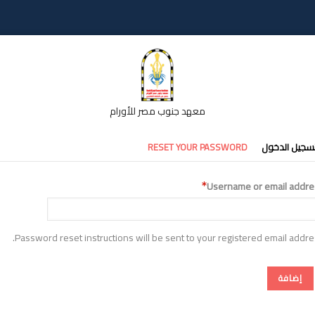
معهد جنوب مصر للأورام
تبويبات
سجيل الدخول
RESET YOUR PASSWORD
أساسية
Username or email addre
Password reset instructions will be sent to your registered email addre