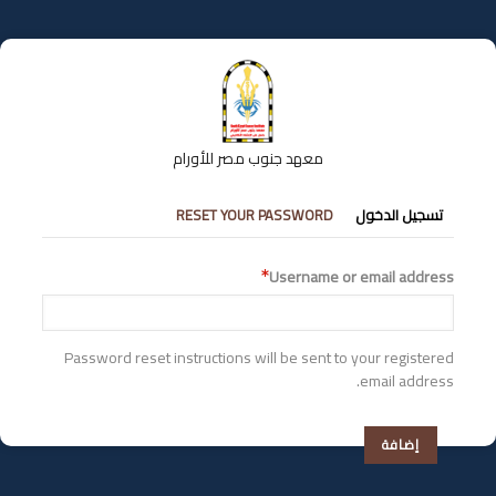
تجاوز
إلى
المحتوى
الرئيسي
معهد جنوب مصر للأورام
التبويبات
تسجيل الدخول
RESET YOUR PASSWORD
الأساسية
Username or email address
Password reset instructions will be sent to your registered
email address.