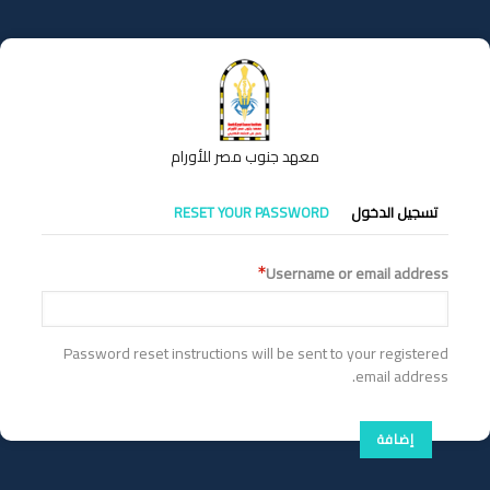
تجاوز
إلى
المحتوى
الرئيسي
معهد جنوب مصر للأورام
التبويبات
تسجيل الدخول
RESET YOUR PASSWORD
الأساسية
Username or email address
Password reset instructions will be sent to your registered
email address.