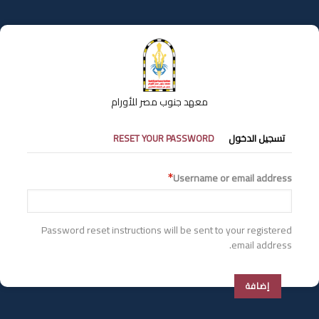
تجاوز
إلى
المحتوى
الرئيسي
معهد جنوب مصر للأورام
التبويبات
تسجيل الدخول
RESET YOUR PASSWORD
الأساسية
Username or email address
Password reset instructions will be sent to your registered
email address.