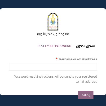
تجاوز
إلى
المحتوى
الرئيسي
معهد جنوب مصر للأورام
التبويبات
تسجيل الدخول
RESET YOUR PASSWORD
الأساسية
Username or email address
Password reset instructions will be sent to your registered
email address.