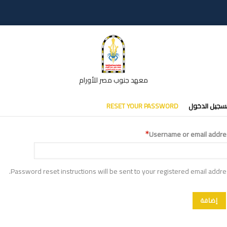
معهد جنوب مصر للأورام
تبويبات
سجيل الدخول
RESET YOUR PASSWORD
أساسية
Username or email addre
Password reset instructions will be sent to your registered email addre