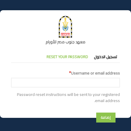
تجاوز
إلى
المحتوى
الرئيسي
معهد جنوب مصر للأورام
التبويبات
تسجيل الدخول
RESET YOUR PASSWORD
الأساسية
Username or email address
Password reset instructions will be sent to your registered
email address.