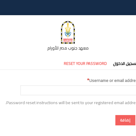
معهد جنوب مصر للأورام
تبويبات
سجيل الدخول
RESET YOUR PASSWORD
أساسية
Username or email addre
Password reset instructions will be sent to your registered email addre