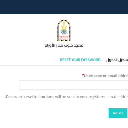
معهد جنوب مصر للأورام
تبويبات
سجيل الدخول
RESET YOUR PASSWORD
أساسية
Username or email addre
Password reset instructions will be sent to your registered email addre