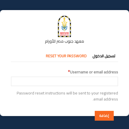
تجاوز
إلى
المحتوى
الرئيسي
معهد جنوب مصر للأورام
التبويبات
تسجيل الدخول
RESET YOUR PASSWORD
الأساسية
Username or email address
Password reset instructions will be sent to your registered
email address.