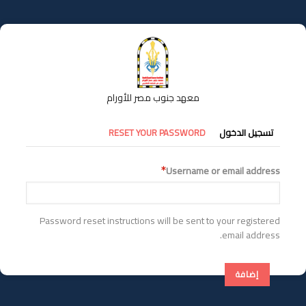
تجاوز
إلى
المحتوى
الرئيسي
معهد جنوب مصر للأورام
التبويبات
تسجيل الدخول
RESET YOUR PASSWORD
الأساسية
Username or email address
Password reset instructions will be sent to your registered
email address.