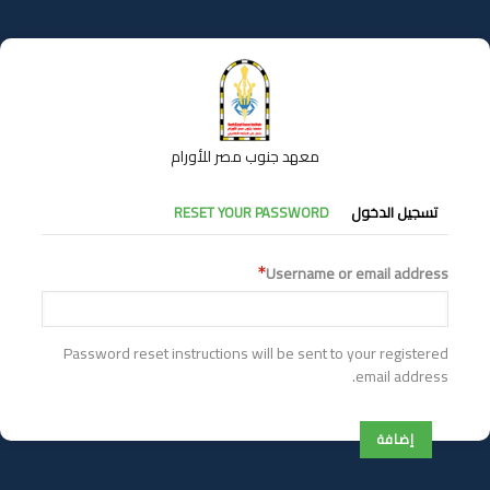
تجاوز
إلى
المحتوى
الرئيسي
معهد جنوب مصر للأورام
التبويبات
تسجيل الدخول
RESET YOUR PASSWORD
الأساسية
Username or email address
Password reset instructions will be sent to your registered
email address.