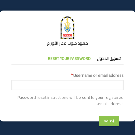
تجاوز
إلى
المحتوى
الرئيسي
معهد جنوب مصر للأورام
التبويبات
تسجيل الدخول
RESET YOUR PASSWORD
الأساسية
Username or email address
Password reset instructions will be sent to your registered
email address.