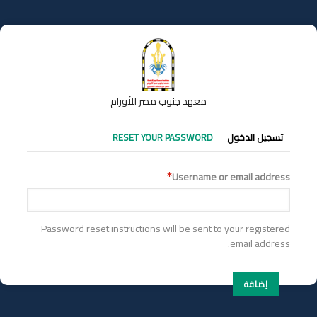
تجاوز
إلى
المحتوى
الرئيسي
معهد جنوب مصر للأورام
التبويبات
تسجيل الدخول
RESET YOUR PASSWORD
الأساسية
Username or email address
Password reset instructions will be sent to your registered
email address.