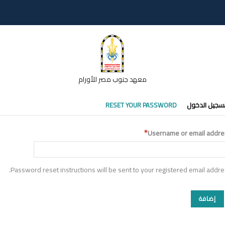
معهد جنوب مصر للأورام
تبويبات
سجيل الدخول
RESET YOUR PASSWORD
أساسية
Username or email addre
Password reset instructions will be sent to your registered email addre