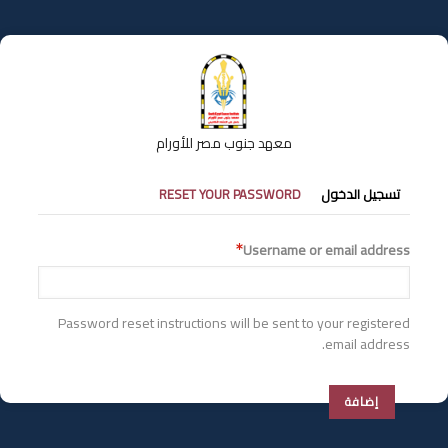
تجاوز
إلى
المحتوى
الرئيسي
معهد جنوب مصر للأورام
التبويبات
تسجيل الدخول
RESET YOUR PASSWORD
الأساسية
Username or email address
Password reset instructions will be sent to your registered
email address.