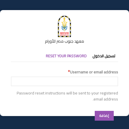
تجاوز
إلى
المحتوى
الرئيسي
معهد جنوب مصر للأورام
التبويبات
تسجيل الدخول
RESET YOUR PASSWORD
الأساسية
Username or email address
Password reset instructions will be sent to your registered
email address.