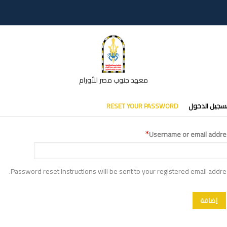
معهد جنوب مصر للأورام
تبويبات
سجيل الدخول
RESET YOUR PASSWORD
أساسية
Username or email addre
Password reset instructions will be sent to your registered email addre