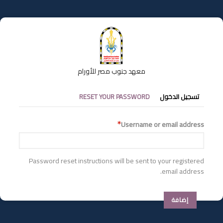
تجاوز
إلى
المحتوى
الرئيسي
معهد جنوب مصر للأورام
التبويبات
تسجيل الدخول
RESET YOUR PASSWORD
الأساسية
Username or email address
Password reset instructions will be sent to your registered
email address.