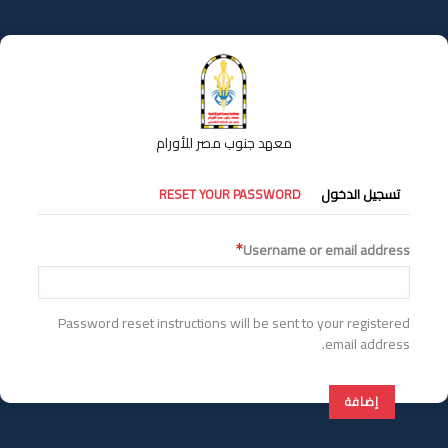
تجاوز
إلى
المحتوى
الرئيسي
معهد جنوب مصر للأورام
التبويبات
تسجيل الدخول
RESET YOUR PASSWORD
الأساسية
Username or email address
Password reset instructions will be sent to your registered
email address.