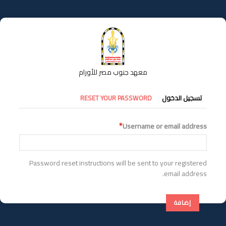
تجاوز
إلى
المحتوى
الرئيسي
معهد جنوب مصر للأورام
التبويبات
تسجيل الدخول
RESET YOUR PASSWORD
الأساسية
Username or email address
Password reset instructions will be sent to your registered
email address.