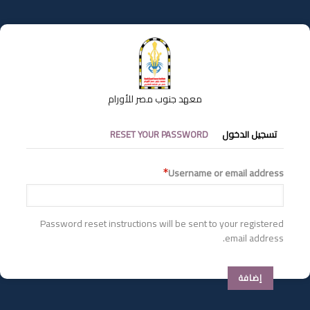
تجاوز
إلى
المحتوى
الرئيسي
معهد جنوب مصر للأورام
التبويبات
تسجيل الدخول
RESET YOUR PASSWORD
الأساسية
Username or email address
Password reset instructions will be sent to your registered
email address.