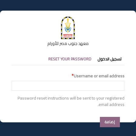
تجاوز
إلى
المحتوى
الرئيسي
معهد جنوب مصر للأورام
التبويبات
تسجيل الدخول
RESET YOUR PASSWORD
الأساسية
Username or email address
Password reset instructions will be sent to your registered
email address.