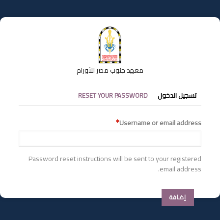
تجاوز
إلى
المحتوى
الرئيسي
معهد جنوب مصر للأورام
التبويبات
تسجيل الدخول
RESET YOUR PASSWORD
الأساسية
Username or email address
Password reset instructions will be sent to your registered
email address.