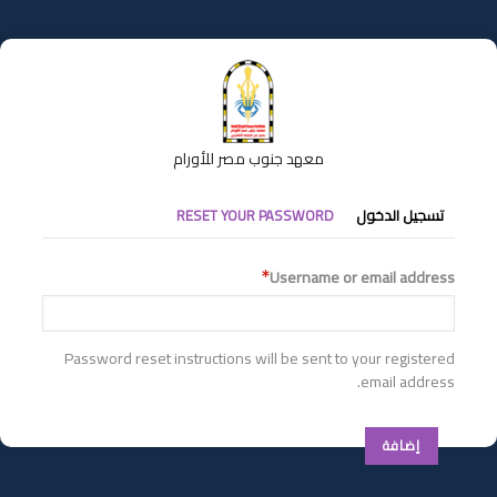
تجاوز
إلى
المحتوى
الرئيسي
معهد جنوب مصر للأورام
التبويبات
تسجيل الدخول
RESET YOUR PASSWORD
الأساسية
Username or email address
Password reset instructions will be sent to your registered
email address.