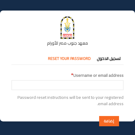
تجاوز
إلى
المحتوى
الرئيسي
معهد جنوب مصر للأورام
التبويبات
تسجيل الدخول
RESET YOUR PASSWORD
الأساسية
Username or email address
Password reset instructions will be sent to your registered
email address.