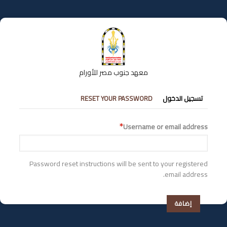
تجاوز
إلى
المحتوى
الرئيسي
معهد جنوب مصر للأورام
التبويبات
تسجيل الدخول
RESET YOUR PASSWORD
الأساسية
Username or email address
Password reset instructions will be sent to your registered
email address.