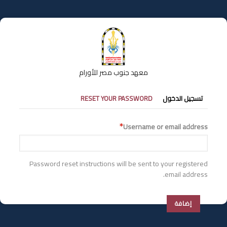
تجاوز
إلى
المحتوى
الرئيسي
معهد جنوب مصر للأورام
التبويبات
تسجيل الدخول
RESET YOUR PASSWORD
الأساسية
Username or email address
Password reset instructions will be sent to your registered
email address.