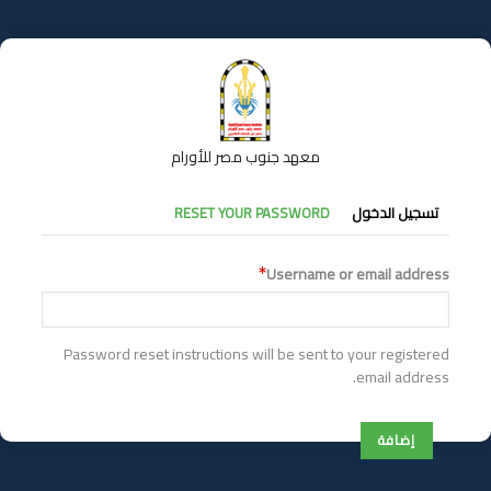
تجاوز
إلى
المحتوى
الرئيسي
معهد جنوب مصر للأورام
التبويبات
تسجيل الدخول
RESET YOUR PASSWORD
الأساسية
Username or email address
Password reset instructions will be sent to your registered
email address.