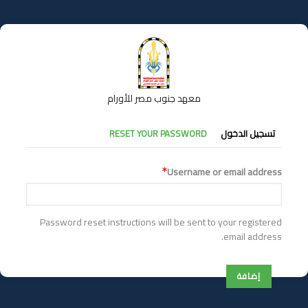
تجاوز
إلى
المحتوى
الرئيسي
معهد جنوب مصر للأورام
التبويبات
تسجيل الدخول
RESET YOUR PASSWORD
الأساسية
Username or email address
Password reset instructions will be sent to your registered
email address.