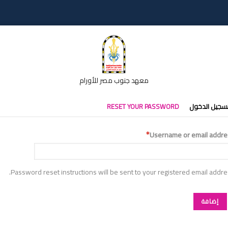
معهد جنوب مصر للأورام
تبويبات
سجيل الدخول
RESET YOUR PASSWORD
أساسية
Username or email addre
Password reset instructions will be sent to your registered email addre