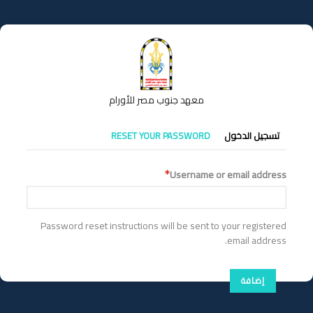
تجاوز
إلى
المحتوى
الرئيسي
معهد جنوب مصر للأورام
التبويبات
تسجيل الدخول
RESET YOUR PASSWORD
الأساسية
Username or email address
Password reset instructions will be sent to your registered
email address.