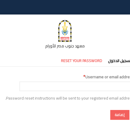
معهد جنوب مصر للأورام
تبويبات
سجيل الدخول
RESET YOUR PASSWORD
أساسية
Username or email addre
Password reset instructions will be sent to your registered email addre