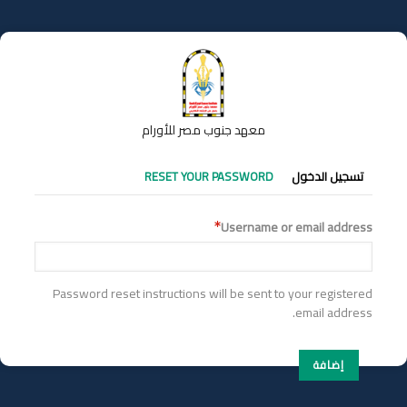
تجاوز
إلى
المحتوى
الرئيسي
معهد جنوب مصر للأورام
التبويبات
تسجيل الدخول
RESET YOUR PASSWORD
الأساسية
Username or email address
Password reset instructions will be sent to your registered
email address.