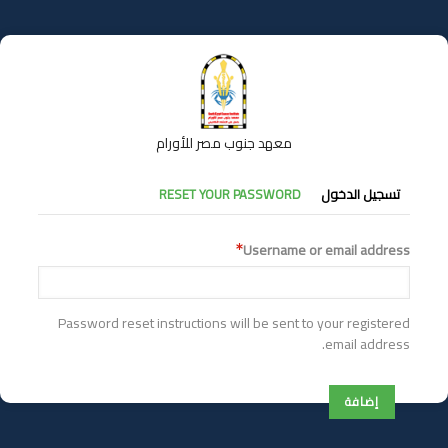
تجاوز
إلى
المحتوى
الرئيسي
معهد جنوب مصر للأورام
التبويبات
تسجيل الدخول
RESET YOUR PASSWORD
الأساسية
Username or email address
Password reset instructions will be sent to your registered
email address.