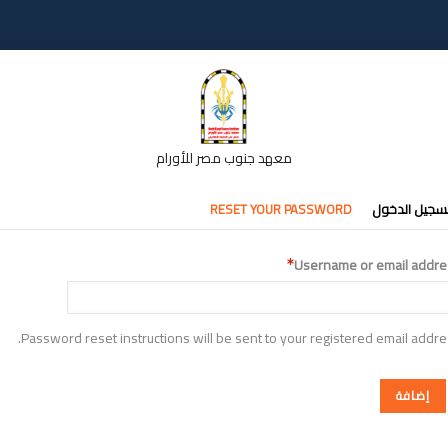
معهد جنوب مصر للأورام
تبويبات
سجيل الدخول
RESET YOUR PASSWORD
أساسية
Username or email addre
Password reset instructions will be sent to your registered email addre