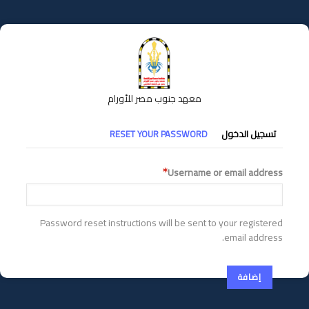
تجاوز
إلى
المحتوى
الرئيسي
معهد جنوب مصر للأورام
التبويبات
تسجيل الدخول
RESET YOUR PASSWORD
الأساسية
Username or email address
Password reset instructions will be sent to your registered
email address.