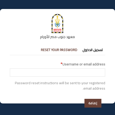
تجاوز
إلى
المحتوى
الرئيسي
معهد جنوب مصر للأورام
التبويبات
تسجيل الدخول
RESET YOUR PASSWORD
الأساسية
Username or email address
Password reset instructions will be sent to your registered
email address.