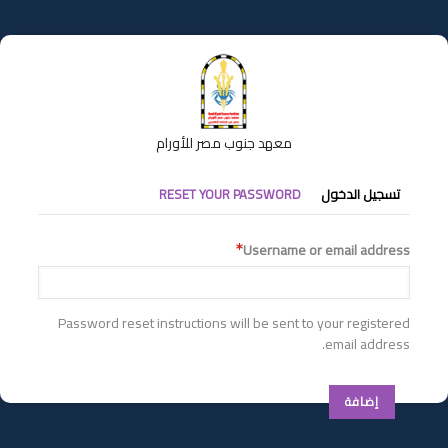
تجاوز
إلى
المحتوى
الرئيسي
معهد جنوب مصر للأورام
التبويبات
تسجيل الدخول
RESET YOUR PASSWORD
الأساسية
Username or email address
Password reset instructions will be sent to your registered
email address.