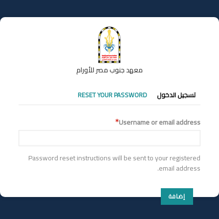
تجاوز
إلى
المحتوى
الرئيسي
معهد جنوب مصر للأورام
التبويبات
تسجيل الدخول
RESET YOUR PASSWORD
الأساسية
Username or email address
Password reset instructions will be sent to your registered
email address.