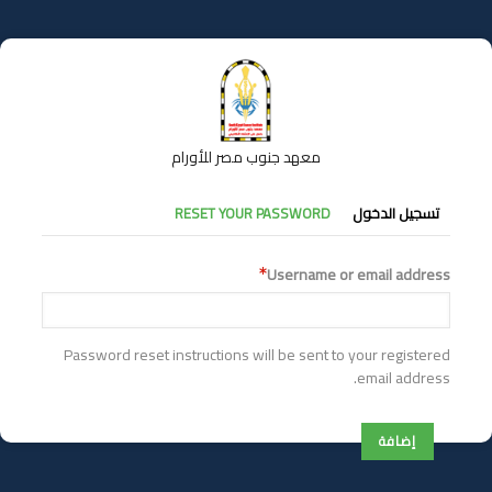
تجاوز
إلى
المحتوى
الرئيسي
معهد جنوب مصر للأورام
التبويبات
تسجيل الدخول
RESET YOUR PASSWORD
الأساسية
Username or email address
Password reset instructions will be sent to your registered
email address.